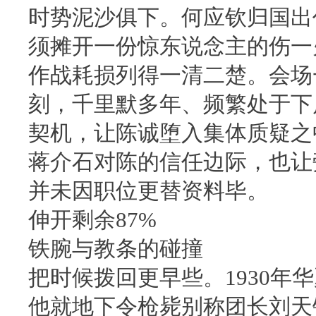
时势泥沙俱下。何应钦归国出
须摊开一份惊东说念主的伤一
作战耗损列得一清二楚。会场
刻，千里默多年、频繁处于下
契机，让陈诚堕入集体质疑之
蒋介石对陈的信任边际，也让
并未因职位更替资料毕。
伸开剩余87%
铁腕与教条的碰撞
把时候拨回更早些。1930年
他就地下令枪毙别称团长刘天