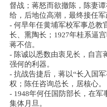
督战；蒋怒而欲撤陈，陈妻谭
给，后地位高潮，最终接任军
- 何早年任黄埔军校军事总教
长、熏陶长；1927年桂系逼
蒋不信。
- 陈诚以悉数由衷见长，自
强何的利器。
- 抗战告捷后，蒋以“长入国
权；陈任咨询总长，居核心。
- 1948年何任国防部长，
集体月旦。