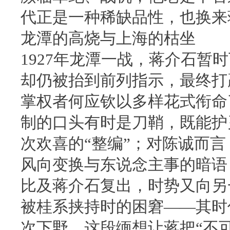
代正是一种稀缺品性，也换来
龙潭的高烧与上海的枯坐
1927年龙潭一战，蒋介石暂
却仍被抬到前列指示，最终打
掌权者何应钦以多样花式衔命
制的口头有时是刀鞘，既能护
次欢喜的“整编”；对陈诚而
风向变换与东说念主事的暗语
比及蒋介石复出，时势又向另一
被桂系挟持时的困窘——其时
次下野，这段缅想让蒋把“不