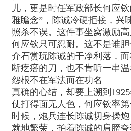
儿，更是时任军政部长何应钦
雅瞻念”，陈诚冷硬拒接，兴
照杀不误。这件事坐窝激励高
何应钦只可忍耐。这不是谁胆
介石赏玩陈诚的干净利落，而
断疙瘩的刀，也不肯听一串温
怨根不在军法而在功名
真确的心结，却要上溯到192
仗打得面无人色，何应钦率第
时候，炮兵连长陈诚切身操炮
就地繁荣，拍着陈诚的肩膀夸