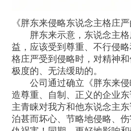
《胖东来侵略东说念主格庄严
胖东来示意，东说念主格庄
益，应该受到尊重、不行侵略
格庄严受到侵略时，对精神和
极度的、无法缓助的。
公司通过确立《胖东来侵略
造尊重、自制、正义的企业东
主青睐对我方和他东说念主东
泊甚而坏心、节略地侵略、伤
仇祸害！同期，更好地影响和