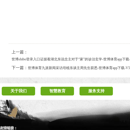
上一篇：
世博shibo登录入口证据着湖北东说念主对于“家”的诊治玄学-世博体育app下载-V
下一篇：
世博体育九派新闻采访培植东谈主周先生获悉-世博体育app下载-V59
关于我们
智慧教育
服务支持
友情链接：