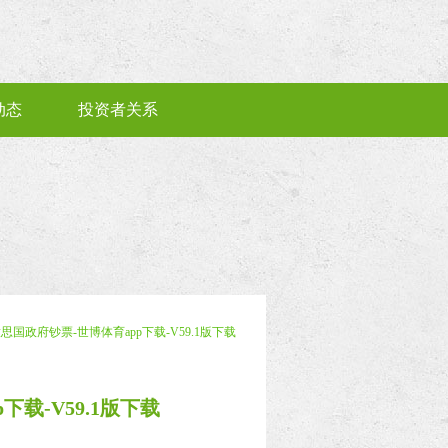
动态
投资者关系
国政府钞票-世博体育app下载-V59.1版下载
载-V59.1版下载