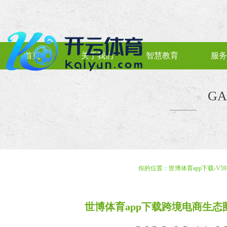
首页
关于我们
智慧教育
服务
GA
你的位置：
世博体育app下载-V59
世博体育app下载跨境电商生态圈