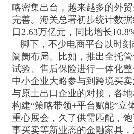
略密集出台，越来越多的外贸
完善。海关总署初步统计数据线
口2.63万亿元，同比增长10.8
脚下，不少电商平台以时刻
阛阓布局。比如，推出全托管
试验、售后保险进行一体化整
中小企业大略参与到跨境买卖
与原土出口企业的对接，各地
构建“策略带领+平台赋能”
重心展会，久了供需匹配，饱
事买卖等新业态的金融家具，