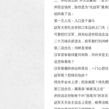
二、井陉说念的“升天想象图”：老
井陉这场所，险些是为“坑赵军”量身
咱闭幕了说：
第一王人坑：入口是个漏斗
赵军大营扎在井陉口东边的土门关（
可要想打汉军，得先钻进井陉说念这个
二十万雄兵挤进去，前军都打到河畔
第二说念坑：河畔是堵墙
汉军背靠着绵蔓河布阵，河对岸是丈
这意味着啥？
汉军毋庸防傍边和背后，一门心想往
赵军呢？想绕后包抄？
得先学会水上漂；想攻侧翼？得先爬
第三说念坑：藏着条“偷家演义念”
井陉说念控制有个叫“燕尾沟”的支
赵军天天在主说念上晃悠，根蒂没瞧