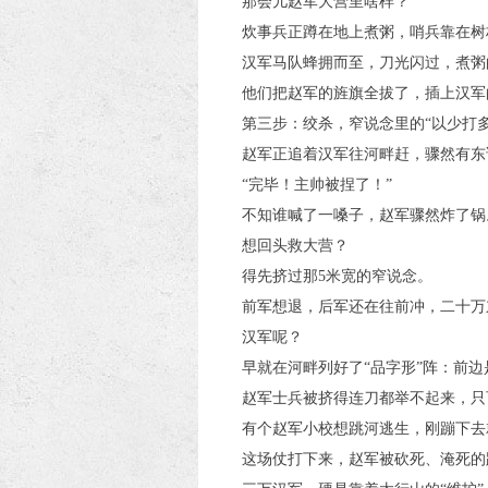
那会儿赵军大营里啥样？
炊事兵正蹲在地上煮粥，哨兵靠在树
汉军马队蜂拥而至，刀光闪过，煮粥
他们把赵军的旌旗全拔了，插上汉军
第三步：绞杀，窄说念里的“以少打多
赵军正追着汉军往河畔赶，骤然有东
“完毕！主帅被捏了！”
不知谁喊了一嗓子，赵军骤然炸了锅
想回头救大营？
得先挤过那5米宽的窄说念。
前军想退，后军还在往前冲，二十万
汉军呢？
早就在河畔列好了“品字形”阵：前
赵军士兵被挤得连刀都举不起来，只
有个赵军小校想跳河逃生，刚蹦下去
这场仗打下来，赵军被砍死、淹死的