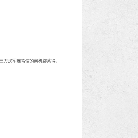
三万汉军连笃信的契机都莫得。