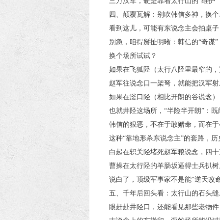
三万汉军，硬是靠着太行山的“维护
四、颠覆瓦解：别吹韩信多神，换个
看到这儿，可能有东说念主会拍桌子：
别急，咱得掰扯明晰：韩信的“奇谋
换个场所试试？
如果在飞狐陉（太行八陉里最窄的，
赵军往说念口一架弩，就能把汉军射
如果在滏口陉（相比开朗的谷说念）
也就井陉这场所，“半险半开朗”：
韩信的狠恶，不在于敢赌命，而在于
这种“靠地形杀东说念主”的套路，
白起在轵关陉堵死赵军粮说念，四十
曹操在太行陉的羊肠坂逼得士兵扒树
说白了，顶级军事家不是能“逆天改命
五、千年后回头看：太行山的石头缝
眼赶赴井陉口，还能看见那些老物件