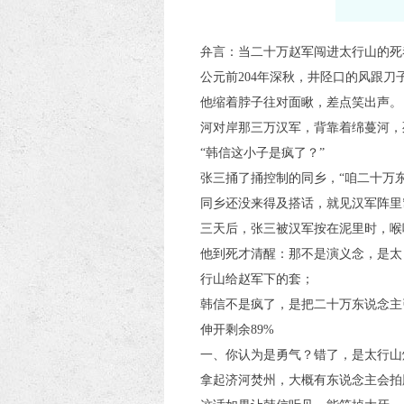
弁言：当二十万赵军闯进太行山的死
公元前204年深秋，井陉口的风跟
他缩着脖子往对面瞅，差点笑出声。
河对岸那三万汉军，背靠着绵蔓河，
“韩信这小子是疯了？”
张三捅了捅控制的同乡，“咱二十万
同乡还没来得及搭话，就见汉军阵里
三天后，张三被汉军按在泥里时，喉
他到死才清醒：那不是演义念，是太
行山给赵军下的套；
韩信不是疯了，是把二十万东说念主
伸开剩余89%
一、你认为是勇气？错了，是太行山
拿起济河焚州，大概有东说念主会拍胸