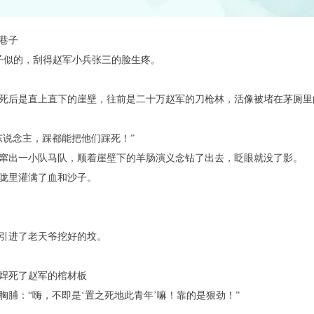
巷子
刀子似的，刮得赵军小兵张三的脸生疼。
死后是直上直下的崖壁，往前是二十万赵军的刀枪林，活像被堵在茅厕里
东说念主，踩都能把他们踩死！”
窜出一小队马队，顺着崖壁下的羊肠演义念钻了出去，眨眼就没了影。
咙里灌满了血和沙子。
引进了老天爷挖好的坟。
焊死了赵军的棺材板
脯：“嗨，不即是‘置之死地此青年’嘛！靠的是狠劲！”