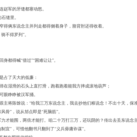
连赵军的牙缝都塞动怒。
的石缝里。
窄得俩东说念主并列走都得侧着身子，胳背肘还得收着。
，骑不得罗列”。
身都得喊“借过”“困难让让”。
是占了天大的低廉：
蹄在湿滑的石头上直打滑，跑着跑着能我方摔成滚地葫芦；
可眼睁睁被汉军捅。
跟主将陈馀说：“给我三万东说念主，我去抄他们粮说念！不出十天，保准
风骨”，说从邡点即是“死脑筋”。
军力才能围，两倍才能打。咱二十万打三万，还玩阴的？传出去丢东说念主
制宜”，可惜他翻书只翻到了“义兵毋庸诈谋”。