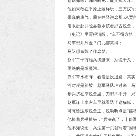
这话如果让韩信听见，能笑掉大牙。
他如果敢在平原上这样玩，三万汉军
果真的底气，藏在井陉说念那5米宽
咱眼赶赴井陉县微水镇看那古说念，
《史记》里写得清醒：“车不得方轨
马车想并列走？门儿都莫得；
马队想布阵？作念梦。
赵军二十万雄兵挤进来，别说干戈，回
更绝的是绵蔓河。
汉军背水布阵，看着是没退路，其实
河对岸是斜坡，赵军马队冲过来，马
步兵挤在窄说念里，刀都挥不开，只
赵军谋士李左车早就看透了这猫腻，
可陈馀这东说念主，说动听点是“儒将
他捧着兵书摇头：“兵法说了，十倍
他不知说念，兵法第一页就写着“因地