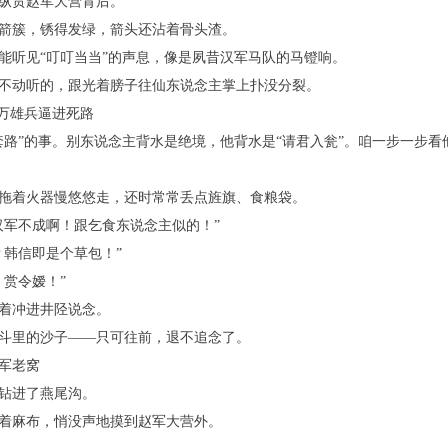
纵贯赵军大营背后。
箭簇，锈得发绿，箭头还沾着骨头渣。
能听见“叮叮当当”的声息，像是夙昔汉军马队的马镫响。
不动听的，跟光着膀子往仙东说念主掌上扑没分裂。
十万雄兵逼进死路
套路”的事。别东说念主背水是绝境，他背水是“请君入瓮”。咱一步一步看
拖着火器慢悠悠走，还时常常丢点旌旗、食粮袋。
汉军不成啊！跟乞食东说念主似的！”
？韩信即是个草包！”
赏令嫒！”
着冲进井陉说念。
斗里的沙子——只可往前，退不追念了。
军老窝
钻进了燕尾沟。
着麻布，悄没声地摸到赵军大营外。