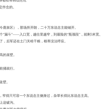
天爷都在帮韩信挖坑
定作念的。
今鹿泉区），那场所开朗，二十万东说念主能铺开。
“漏斗”——入口宽，越往里越窄，到最险的“瓶颈段”，就剩5米宽。
了，后军还在土门关啃干粮，根蒂没法呼应。
高的崖壁。
前捅就行。
陡壁。
谷，窄得只可容一个东说念主侧身过，杂草长得比东说念主高。
上这破沟。