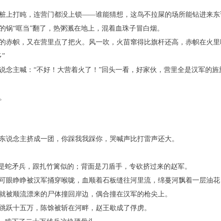
桩上打盹，连营门都没上锁——谁能猜想，这鸟不拉屎的场所能钻进来东
的锅“哐当”翻了，热粥溅在地上，混着血珠子冒白烟。
的赤帜，又在营里点了把火。风一吹，火苗窜得比旗杆还高，赤帜在火里
”
说念主喊：“不好！大营着火了！”回头一看，好家伙，营里全是汉军的旌
。
东说念主挤成一团，你踩我我踩你，哭喊声比打雷声还大。
边是蛇矛兵，跟扎竹篱似的；背面是刀盾手，专砍挤过来的赵军。
可眼睁睁被汉军捅穿喉咙，血顺着石板缝往河里流，绵蔓河飘着一层油花
就被顺流漂来的尸体撞回岸边，偶合撞在汉军的枪尖上。
跳跃十五万，陈馀被斩在河畔，赵王歇成了俘虏。