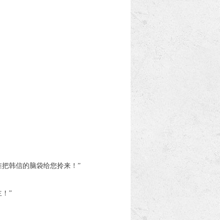
把韩信的脑袋给您拎来！”
！”