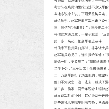
可韩信早就派探子摸明晰了——这沟
考古队在燕尾沟里挖出过不少汉军的
当地东说念主说，下雨天往沟里走，
就这地形，赵军还敢三军出击？说句
三、韩信的“地形共计”：三步把二
韩信这东说念主，一辈子就爱干“反
第一步：装怂，把赵军引进漏斗
韩信率军往井陉口挪时，非常让士兵
赵军哨兵瞅见了，连忙报给陈馀：“
陈馀一听，更欣慰了：“我说啥来着
当即下令：“三军出击！生擒韩信者，
二十万赵军跟打了鸡血似的，嗷嗷叫
他们不知说念，这一进去，就成了漏
第二步：偷家，两千东说念主端掉赵
就在赵军往前冲时，韩信派两千轻骑
这些东说念主嘴里叼着布条，马蹄裹