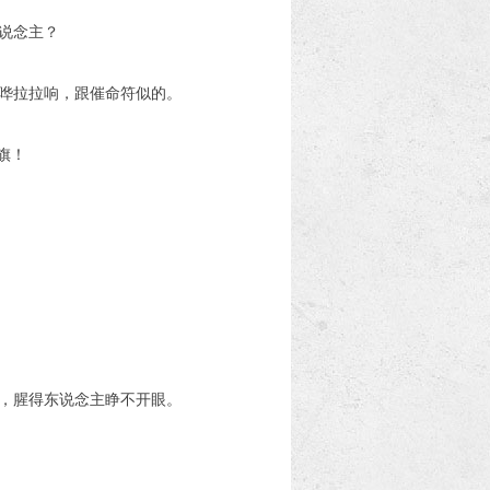
说念主？
哗拉拉响，跟催命符似的。
旗！
，腥得东说念主睁不开眼。