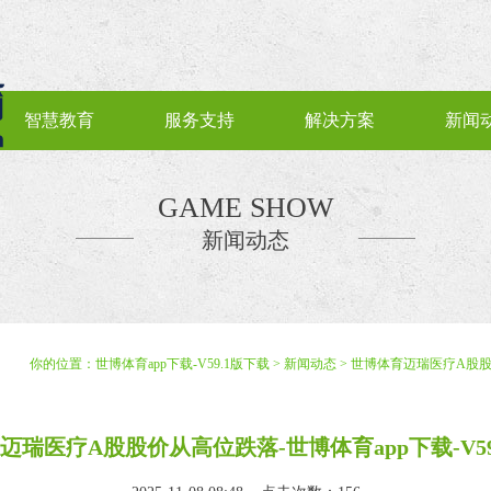
智慧教育
服务支持
解决方案
新闻
GAME SHOW
新闻动态
你的位置：
世博体育app下载-V59.1版下载
>
新闻动态
> 世博体育迈瑞医疗A股股价
迈瑞医疗A股股价从高位跌落-世博体育app下载-V59