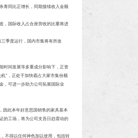
将杀青同比正增长，同期接续收入金额
造，国际收入占合座营收的比重将进
第三季度运行，国内市集将有所改
能时间发展等多重成分影响下，正资
机”，正处于加快霸占大家市集份额
金，可进一步助力公司拓展国际业
，因此本年好意思国销售的家具基本
认证的工场，将为公司支吾日趋震动的
权，不得以任何神色加以使用，包括转