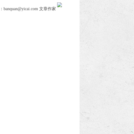
n@yicai.com 文章作家