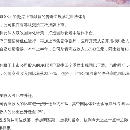
760.SZ）欲赴港上市融资的传奇尘埃落定世博体育。
称，公司拟在香港联交所主板挂牌上市。
称要深入鼓吹国际化计策，打造国际化老本运作平台。
疗开荒招标低位运行，再加上市集竞争强烈，医疗开荒从公开招标到收入
座功绩发扬。本年上半年，公司杀青商业收入167.43亿元，同比着落18
包摄于上市公司股东的净利润已聚拢四个季度出现同比下滑。与此同期，
公司商业收入同比着落23.77%，包摄于上市公司股东的净利润也同比着落4
集收入占比在升迁。
司合座收入的比重进一步升迁至约50%，其中国际体外会诊家具线占国际
收入的比重已升迁至12%。
股股价从高位跌落，参加调整期，握续到当今。轨则今天上昼十点半之际，公司
一半操纵。