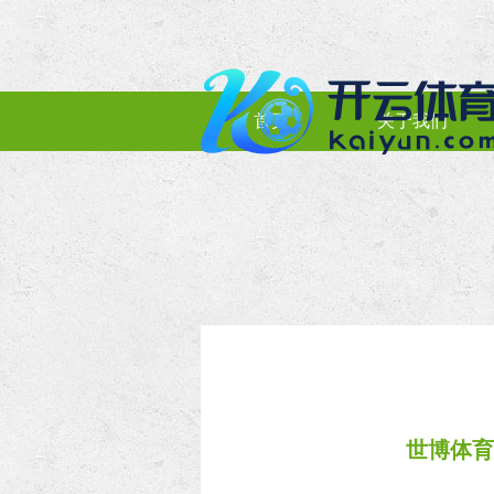
首页
关于我们
世博体育