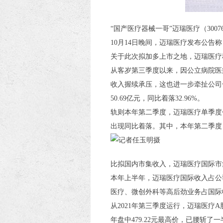
“国产医疗器械一哥”迈瑞医疗（300
10月14日晚间，迈瑞医疗发布公告
关于此次拟加多上市之地，迈瑞医疗
从客岁第三季度以来，因公立病院医
收入握续承压，这也进一步牵扯公司合
50.69亿元，同比着落32.96%。
轨则本年第二季度，迈瑞医疗单季度
出现同比着落。其中，本年第二季度，
比拟国内市集收入，迈瑞医疗国际市
本年上半年，迈瑞医疗国际收入占公
医疗、微创外科等高后劲业务占国际
从2021年第三季度运行，迈瑞医疗A
年盘中479.22元最高价，已腰斩了