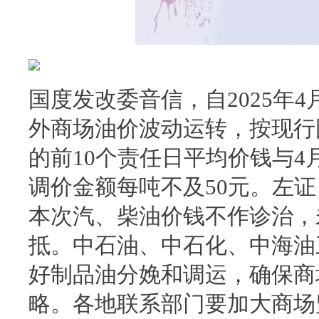
国度发改委音信，自2025年
外商场油价波动运转，按现行
的前10个责任日平均价钱与4
调价金额每吨不及50元。左
本次汽、柴油价钱不作诊治，
抵。中石油、中石化、中海油
好制品油分娩和调运，确保商
略。各地联系部门要加大商场