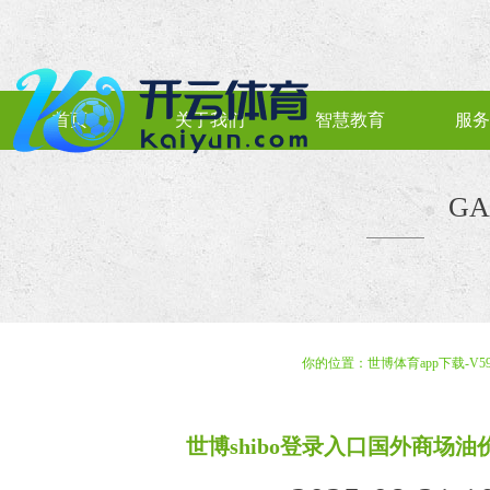
首页
关于我们
智慧教育
服务
GA
你的位置：
世博体育app下载-V5
世博shibo登录入口国外商场油价